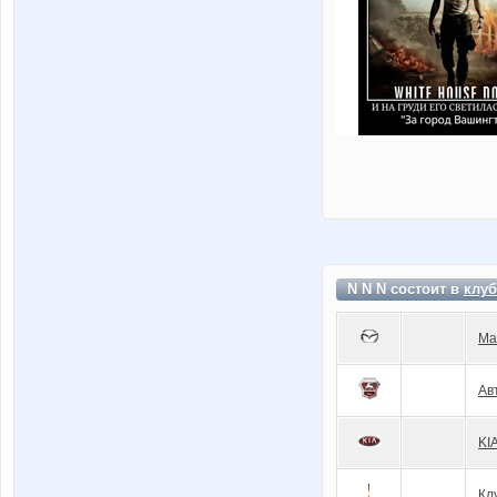
N N N состоит в
клуб
Ma
Ав
KI
Кл