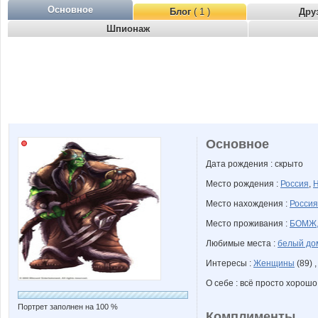
Основное
Блог
( 1 )
Дру
Шпионаж
Основное
Дата рождения : скрыто
Место рождения :
Россия
,
Н
Место нахождения :
Россия
Место проживания :
БОМЖ
Любимые места :
белый до
Интересы :
Женщины
(89) 
О себе : всё просто хорошо
Портрет заполнен на 100 %
Комплименты