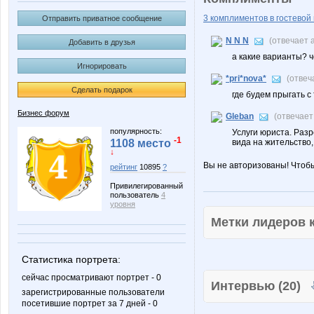
3 комплиментов в гостевой 
Отправить приватное сообщение
N N N
(отвечает 
Добавить в друзья
а какие варианты? 
Игнорировать
*pri*nova*
(отвеч
Сделать подарок
где будем прыгать с 
Бизнес форум
Gleban
(отвечает
популярность:
Услуги юриста. Раз
-1
вида на жительство,
1108 место
↓
Вы не авторизованы! Чтоб
рейтинг
10895
?
Привилегированный
пользователь
4
уровня
Метки лидеров
Статистика портрета:
сейчас просматривают портрет - 0
Интервью (20)
зарегистрированные пользователи
посетившие портрет за 7 дней - 0