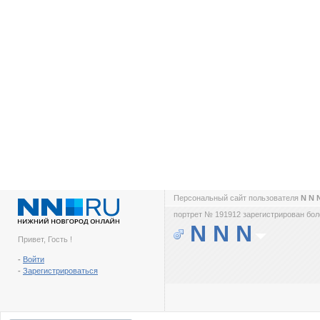
Персональный сайт пользователя
N N 
портрет № 191912 зарегистрирован боле
N N N
Привет, Гость !
-
Войти
-
Зарегистрироваться